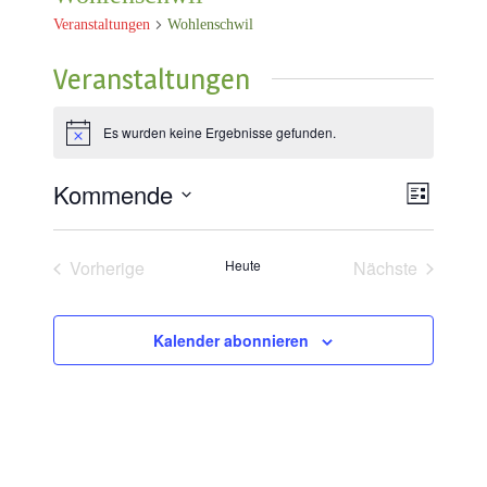
Veranstaltungen
Wohlenschwil
Veranstaltungen
Es wurden keine Ergebnisse gefunden.
Notice
Kommende
Ansich
Veran
Liste
Wählen
Naviga
Ansic
Sie
das
Vorherige
Heute
Nächste
Datum
Veranstaltungen
Veranstaltun
aus.
Kalender abonnieren