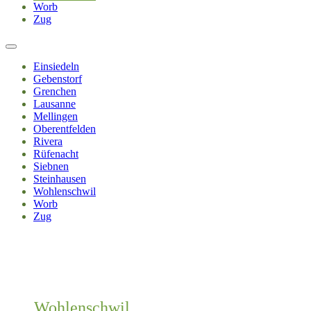
Worb
Zug
Einsiedeln
Gebenstorf
Grenchen
Lausanne
Mellingen
Oberentfelden
Rivera
Rüfenacht
Siebnen
Steinhausen
Wohlenschwil
Worb
Zug
Wohlenschwil