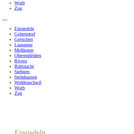
Worb
Zug
Einsiedeln
Gebenstorf
Grenchen
Lausanne
Mellingen
Oberentfelden
Rivera
Rüfenacht
Siebnen
Steinhausen
Wohlenschwil
Worb
Zug
Einsiedeln