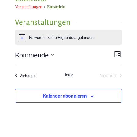
Veranstaltungen
Einsiedeln
Veranstaltungen
Es wurden keine Ergebnisse gefunden.
Notice
Kommende
Ansich
Veran
Liste
Wählen
Naviga
Ansic
Sie
das
Heute
Nächste
Veranstaltungen
Vorherige
Datum
Veranstaltun
aus.
Kalender abonnieren